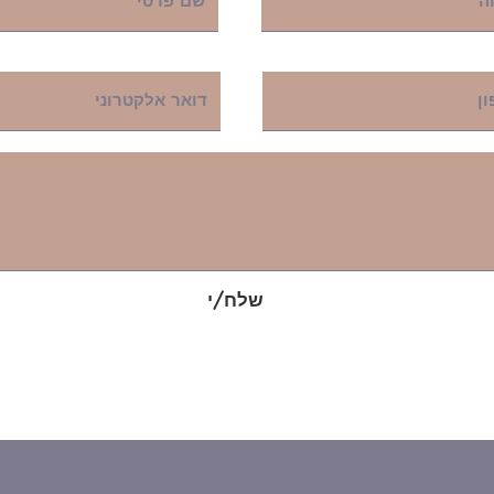
שלח/י